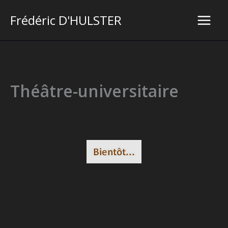
Aller
Frédéric D'HULSTER
au
Main
contenu
Men
Théâtre-universitaire