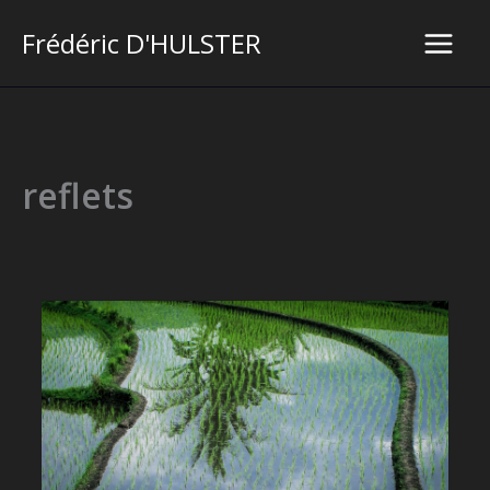
Aller
Frédéric D'HULSTER
au
Main
contenu
Men
reflets