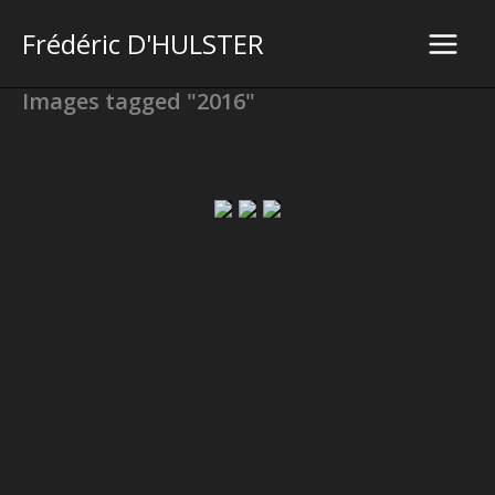
Aller
Frédéric D'HULSTER
au
Main
contenu
Images tagged "2016"
Men