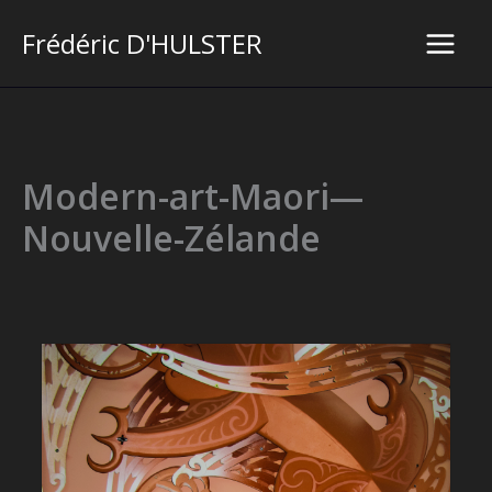
Aller
Frédéric D'HULSTER
au
Main
contenu
Men
Modern-art-Maori—
Nouvelle-Zélande