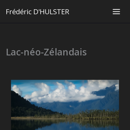
Aller
Frédéric D'HULSTER
au
Main
contenu
Men
Lac-néo-Zélandais