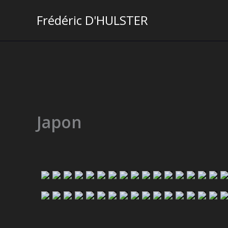
Aller
Frédéric D'HULSTER
au
contenu
Japon