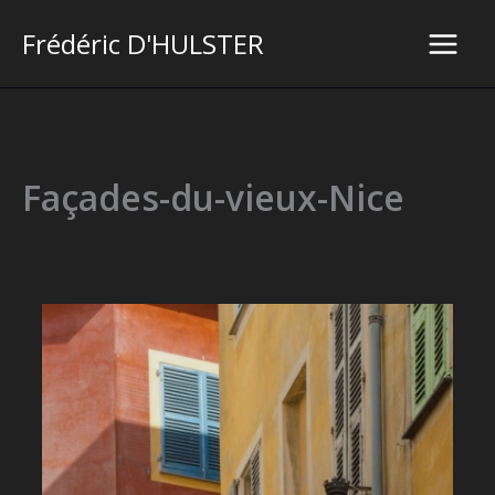
Aller
Frédéric D'HULSTER
au
Main
contenu
Men
Façades-du-vieux-Nice