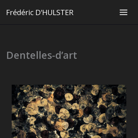
Aller
Frédéric D'HULSTER
au
Main
contenu
Men
Dentelles-d’art