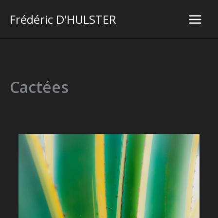
Aller
Frédéric D'HULSTER
au
Main
contenu
Men
Cactées