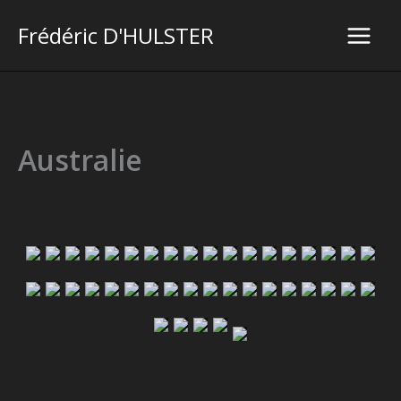
Aller
Frédéric D'HULSTER
au
Main
contenu
Men
Australie